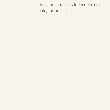
transformando la salud moderna al
___________________________
integrar ciencia,…
________________________________________