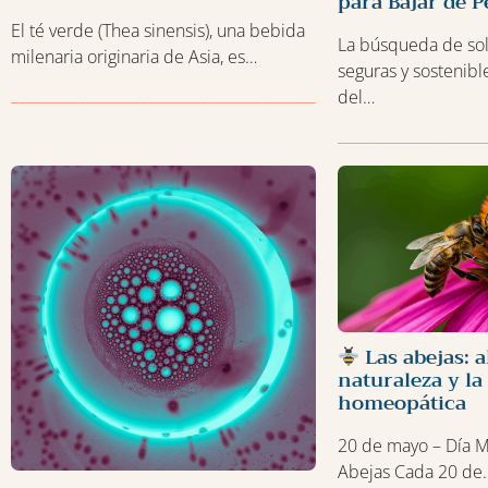
para Bajar de 
El té verde (Thea sinensis), una bebida
La búsqueda de sol
milenaria originaria de Asia, es…
seguras y sostenibl
______________________________________________
del…
___________________
Las abejas: a
naturaleza y la
homeopática
20 de mayo – Día M
Abejas Cada 20 de