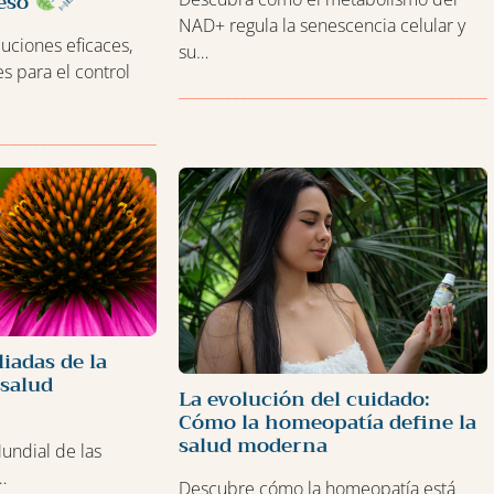
Peso
NAD+ regula la senescencia celular y
uciones eficaces,
su…
es para el control
________________________________________
___________________________
liadas de la
 salud
La evolución del cuidado:
Cómo la homeopatía define la
salud moderna
undial de las
…
Descubre cómo la homeopatía está